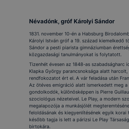
Névadónk, gróf Károlyi Sándor
1831. november 10-én a Habsburg Birodalomba
Károlyi István gróf a 19. század kiemelkedő t
Sándor a pesti piarista gimnáziumban érettség
közgazdasági tanulmányokat is folytatott.
Tizenhét évesen az 1848-as szabadságharc i
Klapka György parancsnoksága alatt harcolt,
rendfokozatot ért el. A vár feladása után Fra
Az ötéves emigráció alatt ismerkedett meg a 
gondolkodók, különösképpen is Pierre Guillau
szociológus nézeteivel. Le Play, a modern szoc
megalapozója a munkásjólét megteremtésének
feloldásának és kiegyenlítésének egyik korai 
később tagja is lett a párizsi Le Play Társasá
birtokára.