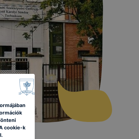
 formájában
formációk
dönteni
 A cookie-k
l.