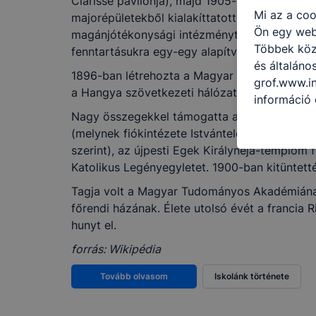
Clarisse pavilonja), majd 1905-ben ennek sz
Mi az a coo
majorépületekből kialakíttatott idősotthon (
Ön egy web
magánjótékonysági intézményt felruházta nyil
Többek közö
fenntartásukra egy-egy alapítványt hozott lét
és általáno
1896-ban létrehozta a Magyar Gazdaszövetsé
grof.www.in
a Hangya szövetkezeti hálózatot.
információ 
felméréséve
Nagy összegekkel támogatta a Budapesti El
így megtudh
(melynek fiókintézete Istvántelek északi részé
ismét meglá
szerint), az újpesti Egek Királynéja-templom f
tudja kika
Katolikus Legényegyletet. 1900-ban kitüntett
beállításán
Tagja volt a Magyar Tudományos Akadémiána
automatikus
főrendi házának. Élete utolsó évét a francia R
Felhívjuk f
hunyt el.
folyamatai
forrás: Wikipédia
megakadályo
lesznek kép
Tovább olvasom
Iskolánk története
tervezettől