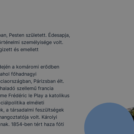
n, Pesten született. Édesapja,
örténelmi személyisége volt.
izett és emellett
dején a komáromi erődben
 ahol főhadnagyi
nciaországban, Párizsban élt.
haladó szellemű francia
me Frédéric le Play a katolikus
iálpolitika elméleti
, a társadalmi feszültségek
hangoztatója volt. Károlyi
gnak. 1854-ben tért haza fóti