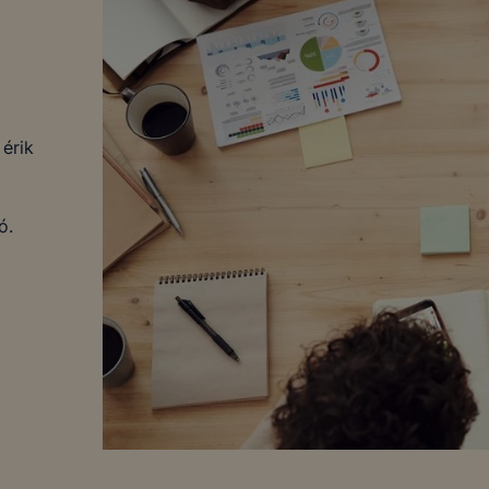
 érik
ó.