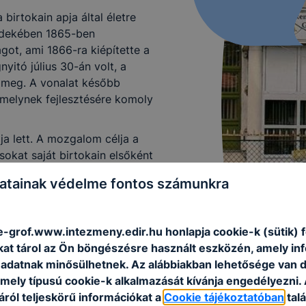
birtokain apja által életre
érdekében 1865-ben
got, ami 1866-ra kiépítette a
yitó július 30-án volt, a
 meg. A vonalat később
melynek fejlesztésére komoly
a lett. A mozgalom célja a
okat saját birtokain elsőként
atainak védelme fontos számunkra
viselőjévé választották.
.
ke-grof.www.intezmeny.edir.hu honlapja cookie-k (sütik)
, 1882-ben valóságos belső
kat tárol az Ön böngészésre használt eszközén, amely in
nt István Társulat elnökévé
adatnak minősülhetnek. Az alábbiakban lehetősége van 
vármegyei Hitelszövetkezetet.
 mely típusú cookie-k alkalmazását kívánja engedélyezni.
ott újpesti Kórház (Sándor ill.
ról teljeskörű információkat a
Cookie tájékoztatóban
talá