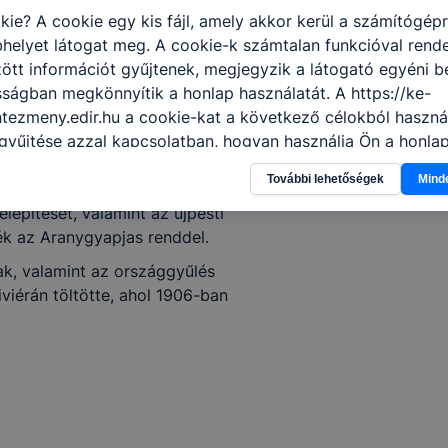
omszédságában az istvántelki
kie? A cookie egy kis fájl, amely akkor kerül a számítógép
Stephaneum). Mindkét
helyet látogat meg. A cookie-k számtalan funkcióval rend
vános jelleggel és
tt információt gyűjtenek, megjegyzik a látogató egyéni beá
re.
sságban megkönnyítik a honlap használatát. A https://ke-
get. 1898-ban megalapította
tezmeny.edir.hu a cookie-kat a következő célokból használ
gyűjtése azzal kapcsolatban, hogyan használja Ön a honla
l, hogy a honlap melyik részeit látogatja, vagy használja l
ső Gyermekmenhely Egyletet
További lehetőségek
Mind
atjuk, hogyan biztosítsunk Önnek még jobb felhasználói é
n épült fel Ybl Miklós tervei
togatja oldalunkat, honlap fejlesztése. Hogyan ellenőrizhe
elépítését, valamint az újpesti
pcsolni a cookie-kat? Minden modern böngésző engedélyezi
ék az Aranygyapjas renddel.
ak a változtatását. A legtöbb böngésző alapértelmezettkén
k, valamint az országgyűlés
an elfogadja a cookie-kat, de ezek általában megváltozta
iviérán töltötte, ahol 1906-ban
igyelmét, hogy mivel a cookie-k célja honlapunk használha
nak megkönnyítése vagy lehetővé tétele, a cookie-k alkal
zása vagy törlése által előfordulhat, hogy felhasználóink
esek honlapunk funkcióinak teljes körű használatára, vagy
 eltérően fog működni böngészőjében.