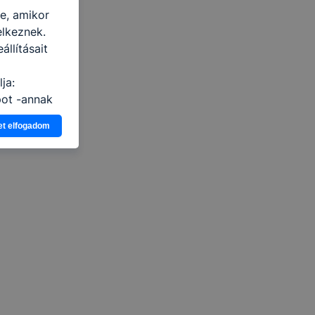
re, amikor
elkeznek.
llításait
ja:
pot -annak
eginkább,
et elfogadom
lményt, ha
ti és hogyan
 a cookie-k
t
thatók.
tóságának és
mazásának
 nem
 a honlap a