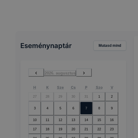
Eseménynaptár
Mutasd mind
‹
›
2026. augusztus
H
K
Sze
Cs
P
Szo
V
27
28
29
30
31
1
2
3
4
5
6
7
8
9
10
11
12
13
14
15
16
17
18
19
20
21
22
23