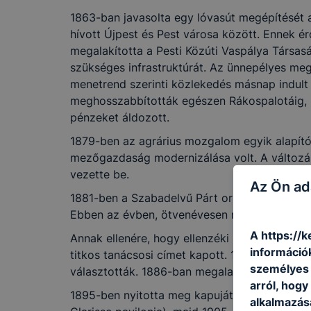
1863-ban javasolta egy lóvasút megépítését a 
hívott Újpest és Pest városa között. Ennek 
megalakította a Pesti Közúti Vaspálya Társasá
szükséges infrastruktúrát. Az ünnepélyes megn
menetrend szerinti közlekedés másnap indult
meghosszabbították egészen Rákospalotáig, 
pénzeket áldozott.
1879-ben az agrárius mozgalom egyik alapítój
mezőgazdaság modernizálása volt. A változás
vezette be.
Az Ön ad
1881-ben a Szabadelvű Párt országgyűlési kép
Ebben az évben, ötvenévesen megházasodott
A https://
Annak ellenére, hogy ellenzéki politikus volt
információ
titkos tanácsosi címet kapott. 1885-ben a Sze
személyes 
választották. 1886-ban megalapította a Pest
arról, hogy
1895-ben nyitotta meg kapuját az általa alapít
alkalmazásá