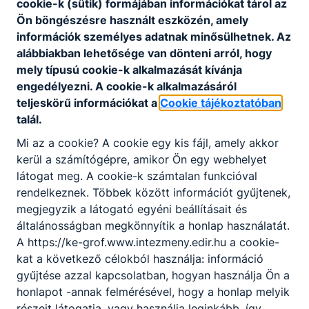
cookie-k (sütik) formájában információkat tárol az
Ön böngészésre használt eszközén, amely
információk személyes adatnak minősülhetnek. Az
alábbiakban lehetősége van dönteni arról, hogy
mely típusú cookie-k alkalmazását kívánja
engedélyezni. A cookie-k alkalmazásáról
teljeskörű információkat a
Cookie tájékoztatóban
talál.
Kirándulás
Mi az a cookie? A cookie egy kis fájl, amely akkor
2021. szeptember 26.
Hírszerkesztő
kerül a számítógépre, amikor Ön egy webhelyet
látogat meg. A cookie-k számtalan funkcióval
rendelkeznek. Többek között információt gyűjtenek,
megjegyzik a látogató egyéni beállításait és
általánosságban megkönnyítik a honlap használatát.
A https://ke-grof.www.intezmeny.edir.hu a cookie-
kat a következő célokból használja: információ
Partnereink
gyűjtése azzal kapcsolatban, hogyan használja Ön a
honlapot -annak felmérésével, hogy a honlap melyik
részeit látogatja, vagy használja leginkább, így