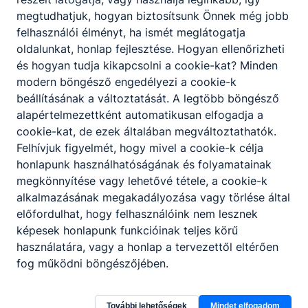
megtudhatjuk, hogyan biztosítsunk Önnek még jobb
felhasználói élményt, ha ismét meglátogatja
oldalunkat, honlap fejlesztése. Hogyan ellenőrizheti
és hogyan tudja kikapcsolni a cookie-kat? Minden
modern böngésző engedélyezi a cookie-k
beállításának a változtatását. A legtöbb böngésző
alapértelmezettként automatikusan elfogadja a
cookie-kat, de ezek általában megváltoztathatók.
Felhívjuk figyelmét, hogy mivel a cookie-k célja
honlapunk használhatóságának és folyamatainak
megkönnyítése vagy lehetővé tétele, a cookie-k
alkalmazásának megakadályozása vagy törlése által
előfordulhat, hogy felhasználóink nem lesznek
képesek honlapunk funkcióinak teljes körű
használatára, vagy a honlap a tervezettől eltérően
fog működni böngészőjében.
Kecskeméti SZC GRÓF KÁROLYI
További lehetőségek
Mindet elfogadom