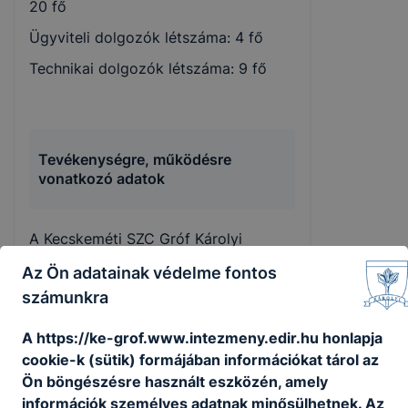
20 fő
Ügyviteli dolgozók létszáma: 4 fő
Technikai dolgozók létszáma: 9 fő
Tevékenységre, működésre
vonatkozó adatok
A Kecskeméti SZC Gróf Károlyi
Sándor Technikum a szakképzési
Az Ön adatainak védelme fontos
centrum jogi személyiséggel
számunkra
rendelkező szervezeti egysége, amely
önálló költségvetéssel nem
A https://ke-grof.www.intezmeny.edir.hu honlapja
rendelkezik és kizárólag a Kormány
cookie-k (sütik) formájában információkat tárol az
rendeletében meghatározott jogok és
Ön böngészésre használt eszközén, amely
kötelezettségek alanya lehet. Az
információk személyes adatnak minősülhetnek. Az