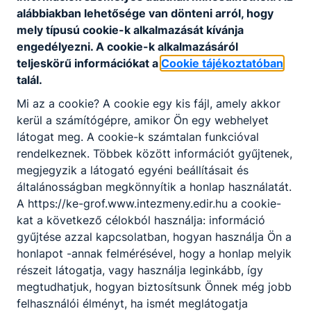
intézmény szakmai tekintetben önálló,
alábbiakban lehetősége van dönteni arról, hogy
amit a szakképzési centrum
mely típusú cookie-k alkalmazását kívánja
jogszabályokon alapuló
engedélyezni. A cookie-k alkalmazásáról
alapdokumentumai garantálnak.
teljeskörű információkat a
Cookie tájékoztatóban
Az iskola alapfeladata: Szakmai
talál.
középfokú oktatás
Mi az a cookie? A cookie egy kis fájl, amely akkor
kerül a számítógépre, amikor Ön egy webhelyet
látogat meg. A cookie-k számtalan funkcióval
rendelkeznek. Többek között információt gyűjtenek,
Gazdálkodási adatok
megjegyzik a látogató egyéni beállításait és
általánosságban megkönnyítik a honlap használatát.
A https://ke-grof.www.intezmeny.edir.hu a cookie-
Önálló költségvetéssel nem
kat a következő célokból használja: információ
rendelkezik.
gyűjtése azzal kapcsolatban, hogyan használja Ön a
honlapot -annak felmérésével, hogy a honlap melyik
részeit látogatja, vagy használja leginkább, így
megtudhatjuk, hogyan biztosítsunk Önnek még jobb
Archívum
felhasználói élményt, ha ismét meglátogatja