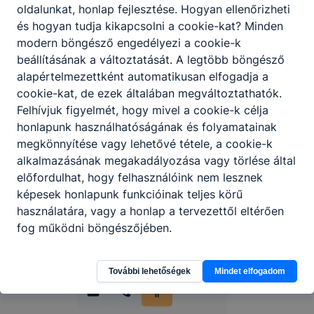
oldalunkat, honlap fejlesztése. Hogyan ellenőrizheti
és hogyan tudja kikapcsolni a cookie-kat? Minden
modern böngésző engedélyezi a cookie-k
beállításának a változtatását. A legtöbb böngésző
alapértelmezettként automatikusan elfogadja a
cookie-kat, de ezek általában megváltoztathatók.
Felhívjuk figyelmét, hogy mivel a cookie-k célja
Partnereink
honlapunk használhatóságának és folyamatainak
megkönnyítése vagy lehetővé tétele, a cookie-k
alkalmazásának megakadályozása vagy törlése által
előfordulhat, hogy felhasználóink nem lesznek
képesek honlapunk funkcióinak teljes körű
használatára, vagy a honlap a tervezettől eltérően
fog működni böngészőjében.
További lehetőségek
Mindet elfogadom