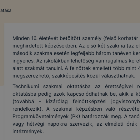
tatása
Minden 16. életévét betöltött személy (felső korhatár 
meghirdetett képzésekben. Az első két szakma (az el
második szakma esetén legfeljebb három tanéven ke
ingyenes. Az iskolákban lehetőség van rugalmas keret
alatt szakmát tanulni. A felnőttek emellett több min
megszerezhető, szakképesítés közül választhatnak.
Technikumi szakmai oktatásba az érettségivel r
oktatásba pedig azok kapcsolódhatnak be, akik a köz
(továbbá – kizárólag felnőttképzési jogviszon
rendelkezik). A szakmai képzésben való részvétel
Programkövetelmények (PK) határozzák meg. A tanór
vagy hétvégi napokra szervezik, az elméleti órák 
intézmények.