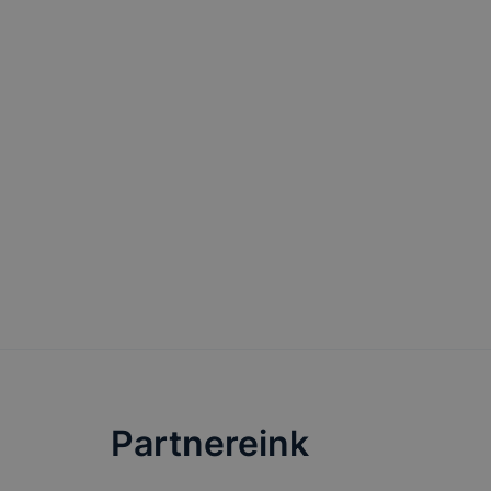
Felhívjuk f
folyamatai
megakadályo
lesznek kép
tervezettől
Partnereink