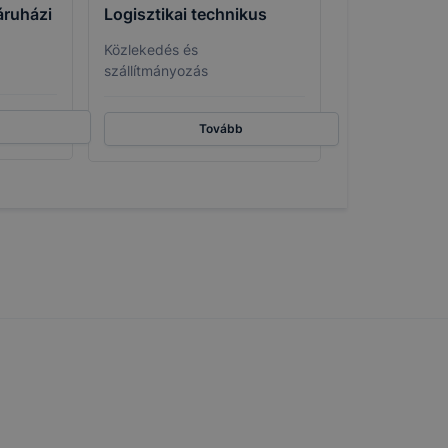
tóságának és
áruházi
Logisztikai technikus
mazásának
Közlekedés és
 nem
szállítmányozás
 a honlap a
Tovább