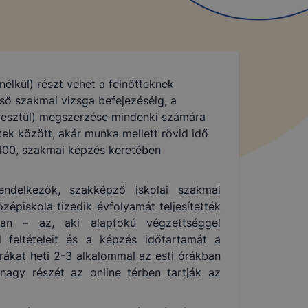
nélkül) részt vehet a felnőtteknek
ső szakmai vizsga befejezéséig, a
resztül) megszerzése mindenki számára
ek között, akár munka mellett rövid idő
t 400, szakmai képzés keretében
endelkezők, szakképző iskolai szakmai
épiskola tizedik évfolyamát teljesítették
yban – az, aki alapfokú végzettséggel
 feltételeit és a képzés időtartamát a
ákat heti 2-3 alkalommal az esti órákban
nagy részét az online térben tartják az