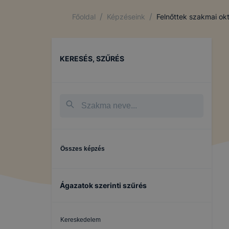
/
/
Főoldal
Képzéseink
Felnőttek szakmai ok
KERESÉS, SZŰRÉS
Összes képzés
Ágazatok szerinti szűrés
Kereskedelem