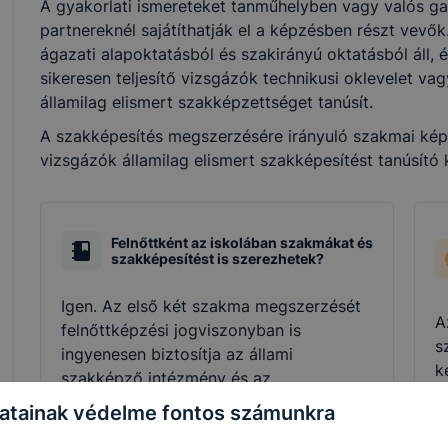
A gyakorlati ismereteket tanműhelyben vagy valós ga
partnereknél sajátíthatják el a képzésben részt vevő
ágazati alapoktatásból és szakirányú oktatásból áll, 
sikeresen teljesítő vizsgázók technikusi oklevelet v
államilag elismert szakképzettséget tanúsít.
A szakképesítés megszerzésére irányuló szakmai képzé
vizsgázók államilag elismert szakképesítést tanúsító
Felnőttként az iskolában szakmákat és
szakképesítést is szerezhetek?
Igen. Az első két szakma megszerzését
A
felnőttképzési jogviszonyban is
s
ingyenesen biztosítja az állami
k
szakképző intézmény és az
r
együttműködési megállapodással
atainak védelme fontos számunkra
a
rendelkező nem állami szakképző
e