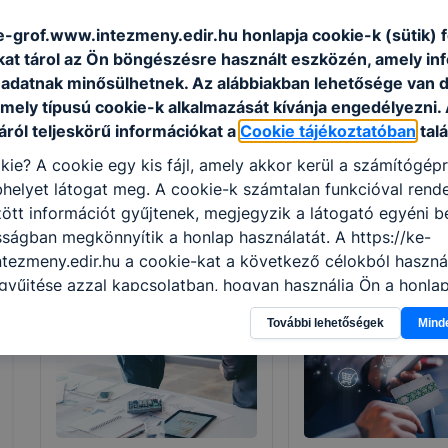
intézmény annak, aki a szakképzésben
s
ingyenes részvételre jogosult. Ingyenes
ke-grof.www.intezmeny.edir.hu honlapja cookie-k (sütik)
i
képzéseinken az első képesítő vizsga
kat tárol az Ön böngészésre használt eszközén, amely in
K
letételéig térítésmentesen tanulhatnak
adatnak minősülhetnek. Az alábbiakban lehetősége van 
e
azok, akik még nem rendelkeznek az új
 mely típusú cookie-k alkalmazását kívánja engedélyezni.
m
szakképzési rendszerben szerzett
ról teljeskörű információkat a
Cookie tájékoztatóban
talá
i
szakképesítéssel
kie? A cookie egy kis fájl, amely akkor kerül a számítógép
helyet látogat meg. A cookie-k számtalan funkcióval rend
tt információt gyűjtenek, megjegyzik a látogató egyéni beá
sságban megkönnyítik a honlap használatát. A https://ke-
tezmeny.edir.hu a cookie-kat a következő célokból használ
Szakmák
gyűjtése azzal kapcsolatban, hogyan használja Ön a honla
l, hogy a honlap melyik részeit látogatja, vagy használja l
További lehetőségek
Mind
atjuk, hogyan biztosítsunk Önnek még jobb felhasználói é
togatja oldalunkat, honlap fejlesztése. Hogyan ellenőrizhe
pcsolni a cookie-kat? Minden modern böngésző engedélyezi
ak a változtatását. A legtöbb böngésző alapértelmezettkén
an elfogadja a cookie-kat, de ezek általában megváltozta