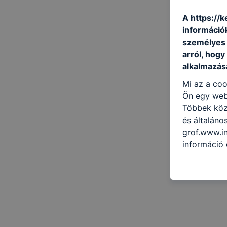
A https://
információ
személyes 
arról, hogy
alkalmazásá
Mi az a coo
Ön egy web
Többek közö
és általáno
grof.www.in
információ 
felméréséve
így megtudh
ismét meglá
tudja kika
beállításán
automatikus