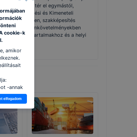
okszor ezért is tér el egymástól,
 formájában
gazodva a Képzési és Kimeneteli
formációk
övetelményekben, szakképesítés
dönteni
setén a Programkövetelményekben
 A cookie-k
eghatározott tartalmakhoz és a helyi
l.
gényekhez.
re, amikor
elkeznek.
llításait
ja:
pot -annak
eginkább,
et elfogadom
lményt, ha
ti és hogyan
 a cookie-k
t
thatók.