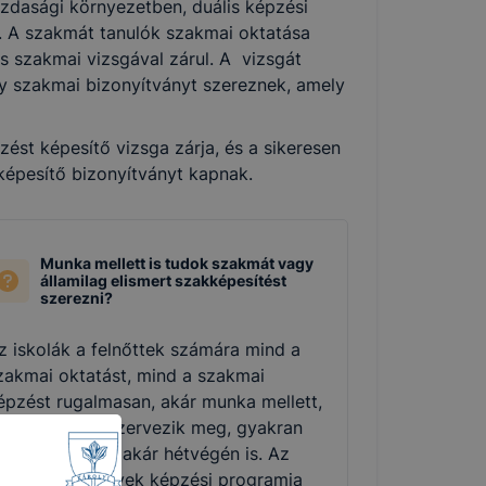
zdasági környezetben, duális képzési
k. A szakmát tanulók szakmai oktatása
és szakmai vizsgával zárul. A vizsgát
agy szakmai bizonyítványt szereznek, amely
st képesítő vizsga zárja, és a sikeresen
 képesítő bizonyítványt kapnak.
Munka mellett is tudok szakmát vagy
államilag elismert szakképesítést
szerezni?
z iskolák a felnőttek számára mind a
zakmai oktatást, mind a szakmai
épzést rugalmasan, akár munka mellett,
övid idő alatt szervezik meg, gyakran
z esti órákban, akár hétvégén is. Az
gyes intézmények képzési programja