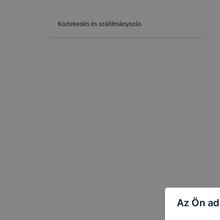
Közlekedés és szállítmányozás
Az Ön ad