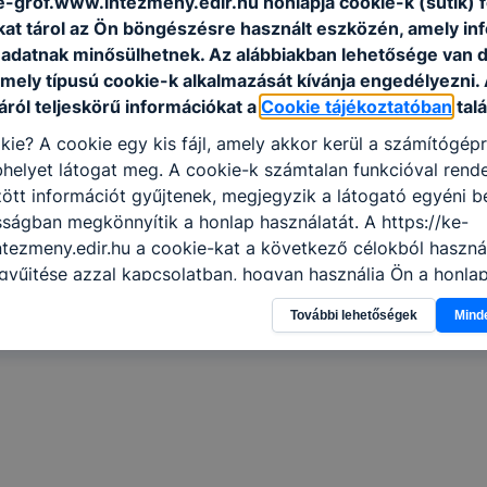
ke-grof.www.intezmeny.edir.hu honlapja cookie-k (sütik)
kat tárol az Ön böngészésre használt eszközén, amely in
adatnak minősülhetnek. Az alábbiakban lehetősége van 
 mely típusú cookie-k alkalmazását kívánja engedélyezni.
22_tanev.pdf
ról teljeskörű információkat a
Cookie tájékoztatóban
talá
kie? A cookie egy kis fájl, amely akkor kerül a számítógép
helyet látogat meg. A cookie-k számtalan funkcióval rend
tt információt gyűjtenek, megjegyzik a látogató egyéni beá
sságban megkönnyítik a honlap használatát. A https://ke-
tezmeny.edir.hu a cookie-kat a következő célokból használ
gyűjtése azzal kapcsolatban, hogyan használja Ön a honla
l, hogy a honlap melyik részeit látogatja, vagy használja l
További lehetőségek
Mind
atjuk, hogyan biztosítsunk Önnek még jobb felhasználói é
togatja oldalunkat, honlap fejlesztése. Hogyan ellenőrizhe
pcsolni a cookie-kat? Minden modern böngésző engedélyezi
ak a változtatását. A legtöbb böngésző alapértelmezettkén
an elfogadja a cookie-kat, de ezek általában megváltozta
igyelmét, hogy mivel a cookie-k célja honlapunk használha
nak megkönnyítése vagy lehetővé tétele, a cookie-k alkal