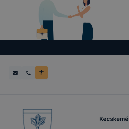
megakadályo
lesznek kép
tervezettől
Kecskemé