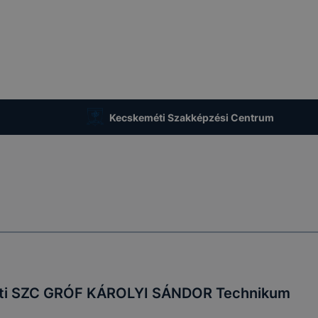
zása vagy törlése által előfordulhat, hogy felhasználóink
esek honlapunk funkcióinak teljes körű használatára, vagy
 eltérően fog működni böngészőjében.
Kecskeméti Szakképzési Centrum
ti SZC GRÓF KÁROLYI SÁNDOR Technikum