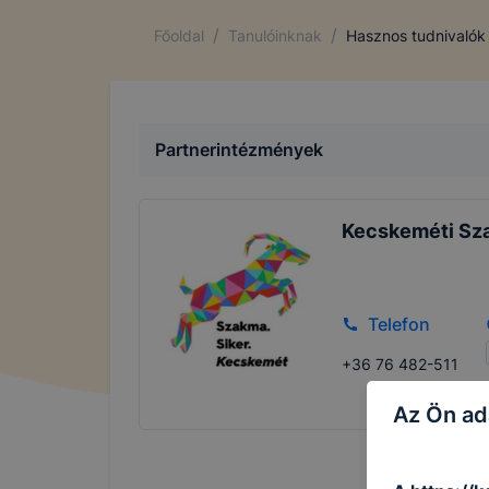
/
/
Főoldal
Tanulóinknak
Hasznos tudnivalók
Partnerintézmények
Kecskeméti Sz
Telefon
+36 76 482-511
Az Ön ad