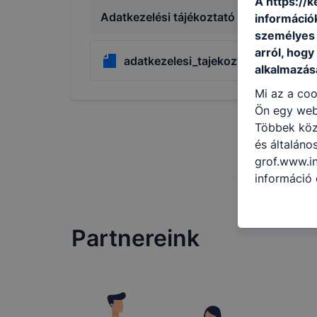
A https://
Adatkezelési tájékoztató
információ
személyes 
arról, hogy
adatkezelesi_tajekoztato_2021_20
alkalmazásá
Mi az a coo
Ön egy web
Többek közö
és általáno
grof.www.in
információ 
felméréséve
így megtudh
ismét meglá
Partnereink
tudja kika
beállításán
automatikus
Felhívjuk f
folyamatai