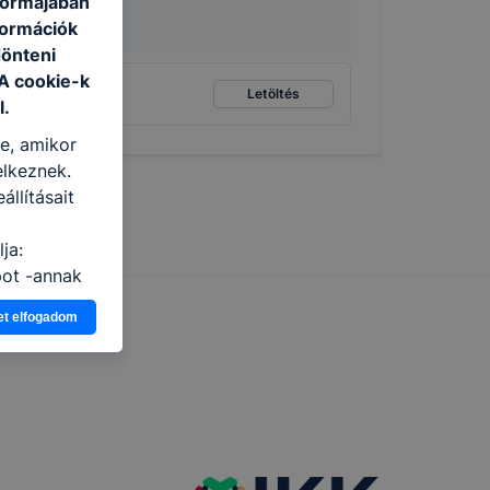
 formájában
formációk
dönteni
 A cookie-k
Letöltés
l.
re, amikor
elkeznek.
llításait
ja:
pot -annak
eginkább,
et elfogadom
lményt, ha
ti és hogyan
 a cookie-k
t
thatók.
tóságának és
mazásának