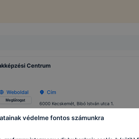
akképzési Centrum
Weboldal
Cím
Meglátogat
6000 Kecskemét, Bibó István utca 1.
atainak védelme fontos számunkra