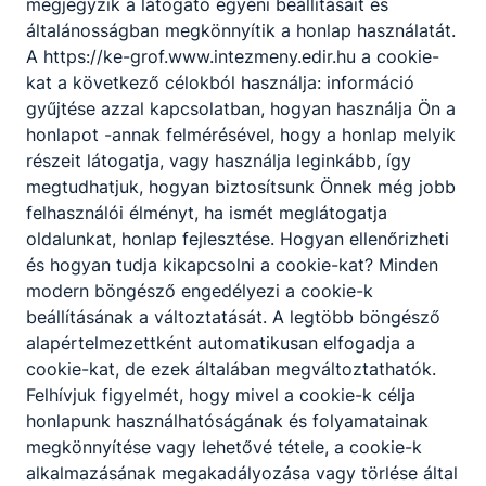
megjegyzik a látogató egyéni beállításait és
általánosságban megkönnyítik a honlap használatát.
A https://ke-grof.www.intezmeny.edir.hu a cookie-
kat a következő célokból használja: információ
gyűjtése azzal kapcsolatban, hogyan használja Ön a
honlapot -annak felmérésével, hogy a honlap melyik
Felvételi időpontok 2026
részeit látogatja, vagy használja leginkább, így
megtudhatjuk, hogyan biztosítsunk Önnek még jobb
A szóbeli vizsga időpontja a magyar-angol
felhasználói élményt, ha ismét meglátogatja
két tanítási nyelvű Közlekedés és
oldalunkat, honlap fejlesztése. Hogyan ellenőrizheti
szállítmányozás ágazati (Logisztikai
és hogyan tudja kikapcsolni a cookie-kat? Minden
technikus, 0803 tanulmányi terület),
valamint a pályaalkalmassági vizsga
modern böngésző engedélyezi a cookie-k
időpontja a Kreatív ágazati (Dekoratőr,
2026. febr. 23.
Hírszerkesztő
beállításának a változtatását. A legtöbb böngésző
0804 tanulmányi terület) technikumi
alapértelmezettként automatikusan elfogadja a
képzésekre jelentkezők számára: 2026.
cookie-kat, de ezek általában megváltoztathatók.
március 3. (kedd), 13.00. óra.
Felhívjuk figyelmét, hogy mivel a cookie-k célja
honlapunk használhatóságának és folyamatainak
megkönnyítése vagy lehetővé tétele, a cookie-k
alkalmazásának megakadályozása vagy törlése által