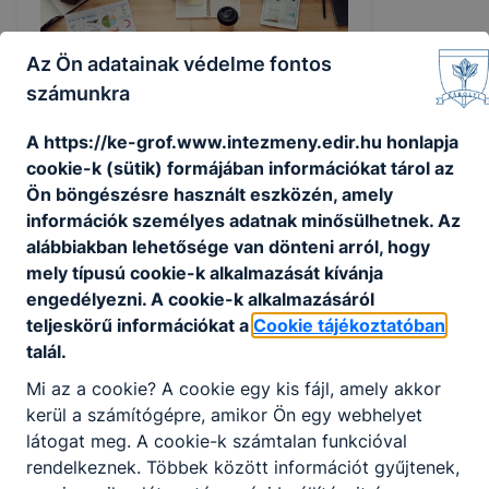
Az Ön adatainak védelme fontos
számunkra
A https://ke-grof.www.intezmeny.edir.hu honlapja
cookie-k (sütik) formájában információkat tárol az
Ön böngészésre használt eszközén, amely
Felvételi jegyzék 2026
információk személyes adatnak minősülhetnek. Az
alábbiakban lehetősége van dönteni arról, hogy
Felvételi jegyzék 2026
mely típusú cookie-k alkalmazását kívánja
engedélyezni. A cookie-k alkalmazásáról
2026. márc. 18.
Hírszerkesztő
teljeskörű információkat a
Cookie tájékoztatóban
talál.
Mi az a cookie? A cookie egy kis fájl, amely akkor
kerül a számítógépre, amikor Ön egy webhelyet
látogat meg. A cookie-k számtalan funkcióval
rendelkeznek. Többek között információt gyűjtenek,