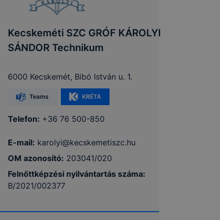
Kecskeméti SZC GRÓF KÁROLYI
SÁNDOR Technikum
6000 Kecskemét, Bibó István u. 1.
Teams
KRÉTA
Telefon:
+36 76 500-850
E-mail:
karolyi@kecskemetiszc.hu
OM azonosító:
203041/020
Felnőttképzési nyilvántartás száma:
B/2021/002377