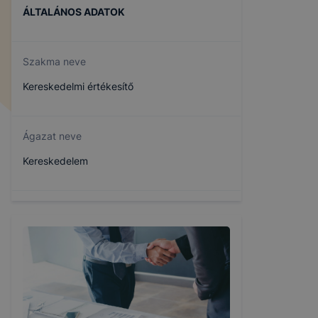
ÁLTALÁNOS ADATOK
Szakma neve
Kereskedelmi értékesítő
Ágazat neve
Kereskedelem
Szakmajegyzék száma
404161302
Képzés időtartama
3 év