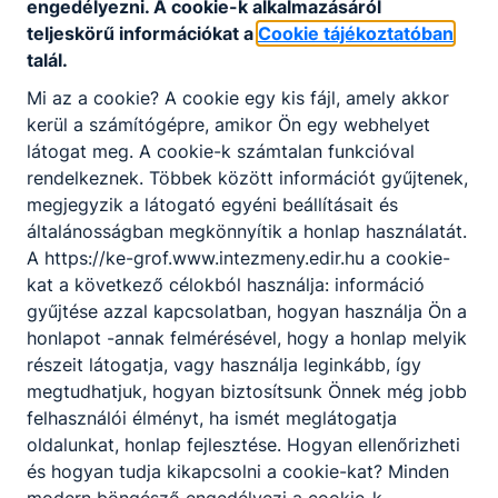
engedélyezni. A cookie-k alkalmazásáról
kialakítja és fenntartja az üzlet
teljeskörű információkat a
Cookie tájékoztatóban
polcképét;
talál.
kezeli a kereskedelmi
Mi az a cookie? A cookie egy kis fájl, amely akkor
egységekben használatos
kerül a számítógépre, amikor Ön egy webhelyet
szoftvereket és mobil
látogat meg. A cookie-k számtalan funkcióval
alkalmazásokat;
rendelkeznek. Többek között információt gyűjtenek,
elvégzi az online
megjegyzik a látogató egyéni beállításait és
értékesítéshez kapcsolódó
általánosságban megkönnyítik a honlap használatát.
szolgáltatásokat;
A https://ke-grof.www.intezmeny.edir.hu a cookie-
szakszerűen használja a
kat a következő célokból használja: információ
pénztárgépet;
gyűjtése azzal kapcsolatban, hogyan használja Ön a
kezeli a vevői panaszokat;
honlapot -annak felmérésével, hogy a honlap melyik
kezeli a szakterületének
részeit látogatja, vagy használja leginkább, így
megfelelő gépeket,
megtudhatjuk, hogyan biztosítsunk Önnek még jobb
berendezéseket, eszközöket.
felhasználói élményt, ha ismét meglátogatja
oldalunkat, honlap fejlesztése. Hogyan ellenőrizheti
és hogyan tudja kikapcsolni a cookie-kat? Minden
ISKOLASPECIFIKUS INFORMÁCIÓK A
KÉPZÉSHEZ
modern böngésző engedélyezi a cookie-k