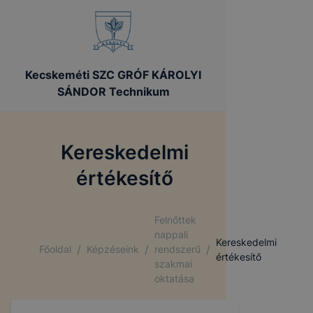
Kecskeméti SZC GRÓF KÁROLYI
SÁNDOR Technikum
Kereskedelmi
értékesítő
Felnőttek
nappali
Kereskedelmi
/
/
/
Főoldal
Képzéseink
rendszerű
értékesítő
szakmai
oktatása