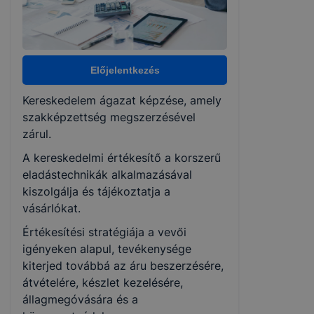
Választható szakmairányok:
Nem válaszható
Előjelentkezés
Kereskedelem ágazat képzése, amely
KKK/PTT
szakképzettség megszerzésével
KKK letöltése (pdf)
zárul.
PTT letöltése (pdf)
A kereskedelmi értékesítő a korszerű
eladástechnikák alkalmazásával
Okleveles technikusképzés
kiszolgálja és tájékoztatja a
vásárlókat.
Nem
Értékesítési stratégiája a vevői
igényeken alapul, tevékenysége
kiterjed továbbá az áru beszerzésére,
átvételére, készlet kezelésére,
állagmegóvására és a