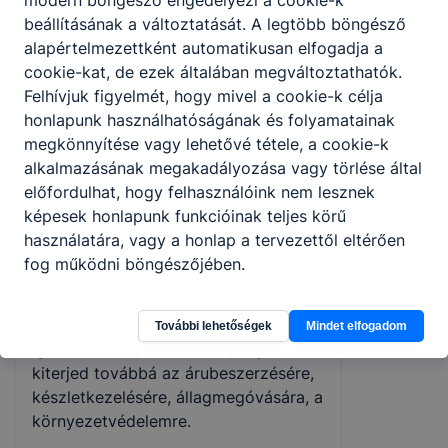
beállításának a változtatását. A legtöbb böngésző
Ez a Neked való képzés, amennyiben
alapértelmezettként automatikusan elfogadja a
szeretsz emberekkel foglalkozni,
cookie-kat, de ezek általában megváltoztathatók.
szereted a változatos kihívásokat,
Felhívjuk figyelmét, hogy mivel a cookie-k célja
ösztönöz a kereskedelem
honlapunk használhatóságának és folyamatainak
dinamizmusa, fontos számodra a
megkönnyítése vagy lehetővé tétele, a cookie-k
hosszútávú karrierlehetőség!
alkalmazásának megakadályozása vagy törlése által
A képzés szakképzettség
előfordulhat, hogy felhasználóink nem lesznek
megszervezésével zárul.
képesek honlapunk funkcióinak teljes körű
A kereskedelmi értékesítő a korszerű
használatára, vagy a honlap a tervezettől eltérően
eladástechnikák alkalmazásával
fog működni böngészőjében.
kiszolgálja és tájékoztatja a
vásárlókat.
Értékesítési stratégiája a vevői
További lehetőségek
Mindet elfogadom
igényeken alapul, tevékenysége
kiterjed továbbá az árubeszerzésére,
készletkezelésére, állagmegóvására, a
környezetvédelemre.