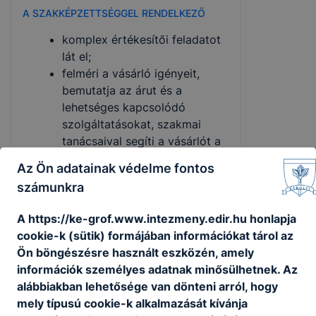
A SZAKKÉPZETTSÉGGEL RENDELKEZŐ
komplex értékesítői feladatot
lát el;
felméri a vásárló igényeit,
bemutatja az árut és a
lehetséges kapcsolódó
szolgáltatásokat, szakmai
tanácsaival segíti a vásárlót a
döntésében;
Az Ön adatainak védelme fontos
közreműködik az
számunkra
árubeszerzés folyamatában,
előkészíti a megrendelést és
A https://ke-grof.www.intezmeny.edir.hu honlapja
megrendeli az árut;
cookie-k (sütik) formájában információkat tárol az
ellátja az eladásra kerülő áruk
Ön böngészésre használt eszközén, amely
átvételével, raktározásával,
információk személyes adatnak minősülhetnek. Az
készletezésével és
alábbiakban lehetősége van dönteni arról, hogy
állagmegóvásával kapcsolatos
mely típusú cookie-k alkalmazását kívánja
feladatokat;