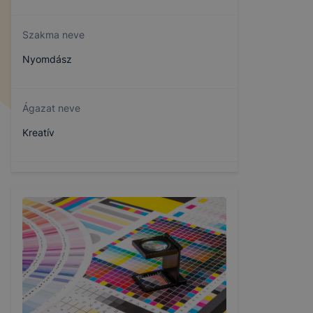
Szakma neve
Nyomdász
Ágazat neve
Kreatív
Szakmajegyzék száma
402111612
Képzés időtartama
3 év