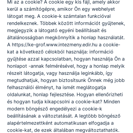
Mi az a cookie? A cookie egy kis fájl, amely akkor
szöveges és kép állományokat
kerül a számítógépre, amikor Ön egy webhelyet
a technológiának megfelelően
látogat meg. A cookie-k számtalan funkcióval
előkészíti, nyomóformát
rendelkeznek. Többek között információt gyűjtenek,
készít;
megjegyzik a látogató egyéni beállításait és
a nyomtatványfeldolgozó
általánosságban megkönnyítik a honlap használatát.
feladata a nyomtatott ívekből,
A https://ke-grof.www.intezmeny.edir.hu a cookie-
tekercsekből történő
kat a következő célokból használja: információ
késztermék előállítás, korszerű
gyűjtése azzal kapcsolatban, hogyan használja Ön a
nyomdaipari,
honlapot -annak felmérésével, hogy a honlap melyik
feldolgozástechnikai ismeretek
részeit látogatja, vagy használja leginkább, így
és berendezések
megtudhatjuk, hogyan biztosítsunk Önnek még jobb
alkalmazásával.
felhasználói élményt, ha ismét meglátogatja
oldalunkat, honlap fejlesztése. Hogyan ellenőrizheti
és hogyan tudja kikapcsolni a cookie-kat? Minden
ISKOLASPECIFIKUS INFORMÁCIÓK A
modern böngésző engedélyezi a cookie-k
KÉPZÉSHEZ
beállításának a változtatását. A legtöbb böngésző
z a Neked való képzés, amennyiben
alapértelmezettként automatikusan elfogadja a
szívesen foglakozol gyakorlati
cookie-kat, de ezek általában megváltoztathatók.