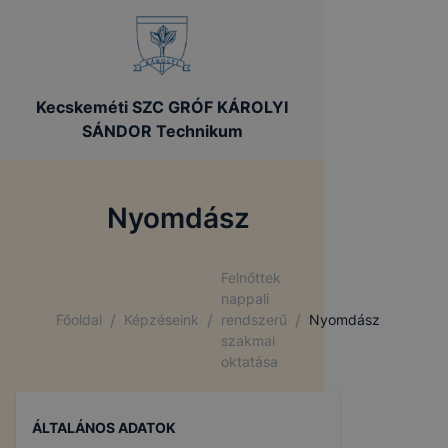
Kecskeméti SZC GRÓF KÁROLYI
SÁNDOR Technikum
Nyomdász
Felnőttek
nappali
/
/
/
Főoldal
Képzéseink
rendszerű
Nyomdász
szakmai
oktatása
ÁLTALÁNOS ADATOK