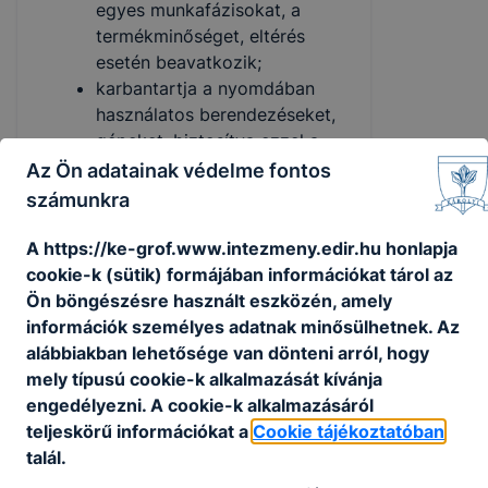
egyes munkafázisokat, a
termékminőséget, eltérés
esetén beavatkozik;
karbantartja a nyomdában
használatos berendezéseket,
gépeket, biztosítva ezzel a
nyomdai munkafolyamatok
Az Ön adatainak védelme fontos
zökkenőmentességét;
számunkra
a nyomdaipari gépmester
feladata a papír, a festék
A https://ke-grof.www.intezmeny.edir.hu honlapja
előkészítése, a nyomógép
cookie-k (sütik) formájában információkat tárol az
beállítása és a példányszám
Ön böngészésre használt eszközén, amely
nyomtatása;
információk személyes adatnak minősülhetnek. Az
a nyomdaipari előkészítő a
alábbiakban lehetősége van dönteni arról, hogy
korszerű számítástechnikai
mely típusú cookie-k alkalmazását kívánja
ismereteken túl rendelkezik a
engedélyezni. A cookie-k alkalmazásáról
szövegfeldolgozás tipográﬁai
teljeskörű információkat a
Cookie tájékoztatóban
szabályainak ismeretével,
talál.
valamint a feldolgozott