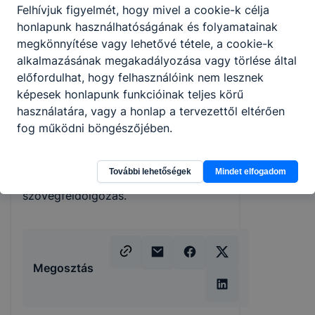
problémák megoldásával, jellemző
Felhívjuk figyelmét, hogy mivel a cookie-k célja
Rád a kreativitás!
honlapunk használhatóságának és folyamatainak
A képzés szakképzettség
megkönnyítése vagy lehetővé tétele, a cookie-k
megszervezésével zárul.
alkalmazásának megakadályozása vagy törlése által
A nyomdász munkájának célja, hogy
előfordulhat, hogy felhasználóink nem lesznek
nyomtatott termékeket állítson elő.
képesek honlapunk funkcióinak teljes körű
Feladata a nyomdai munkafolyamat
használatára, vagy a honlap a tervezettől eltérően
végzése. A különböző
fog működni böngészőjében.
technológiákkal nyomtatott termékek
előállítása és feldolgozása,
További lehetőségek
Mindet elfogadom
számítógépes kép-és
szövegfeldolgozás.
Megosztás