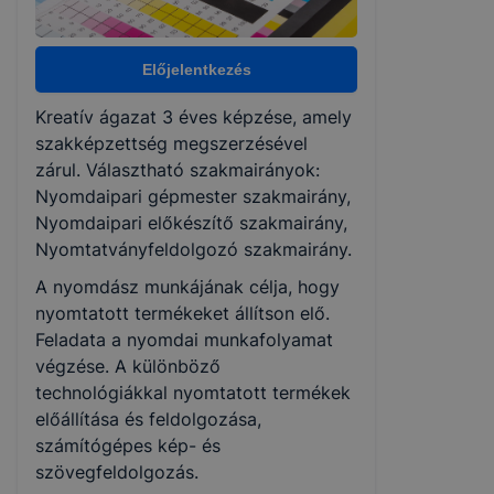
Választható szakmairányok:
Nyomdaipari előkészítő
Előjelentkezés
Nyomdaipari gépmester
Nyomtatványfeldolgozó
Kreatív ágazat 3 éves képzése, amely
szakképzettség megszerzésével
zárul. Választható szakmairányok:
KKK/PTT
Nyomdaipari gépmester szakmairány,
KKK letöltése (pdf)
Nyomdaipari előkészítő szakmairány,
PTT letöltése (pdf)
Nyomtatványfeldolgozó szakmairány.
A nyomdász munkájának célja, hogy
Okleveles technikusképzés
nyomtatott termékeket állítson elő.
Nem
Feladata a nyomdai munkafolyamat
végzése. A különböző
technológiákkal nyomtatott termékek
előállítása és feldolgozása,
számítógépes kép- és
szövegfeldolgozás.