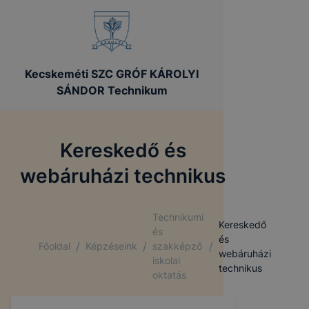
Kecskeméti SZC GRÓF KÁROLYI
SÁNDOR Technikum
Kereskedő és
webáruházi technikus
Technikumi
Kereskedő
és
és
/
/
/
Főoldal
Képzéseink
szakképző
webáruházi
iskolai
technikus
oktatás