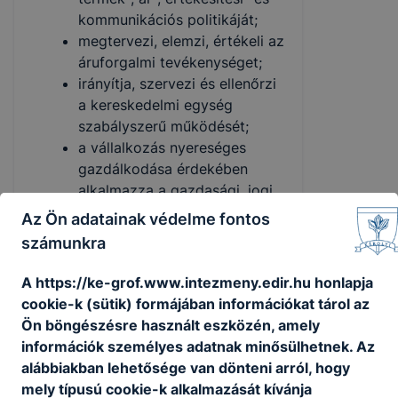
kommunikációs politikáját;
megtervezi, elemzi, értékeli az
áruforgalmi tevékenységet;
irányítja, szervezi és ellenőrzi
a kereskedelmi egység
szabályszerű működését;
a vállalkozás nyereséges
gazdálkodása érdekében
alkalmazza a gazdasági, jogi
és marketing ismereteket;
Az Ön adatainak védelme fontos
kezeli a megrendeléseket, a
számunkra
törzsvásárlói
nyilvántartásokat, a bónusz
A https://ke-grof.www.intezmeny.edir.hu honlapja
rendszereket;
cookie-k (sütik) formájában információkat tárol az
árukatalógusokat,
Ön böngészésre használt eszközén, amely
árjegyzékeket állít össze;
információk személyes adatnak minősülhetnek. Az
a legkorszerűbb digitális és
alábbiakban lehetősége van dönteni arról, hogy
technológiai ismereteinek
mely típusú cookie-k alkalmazását kívánja