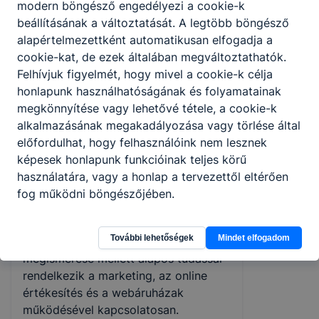
modern böngésző engedélyezi a cookie-k
KÉPZÉSHEZ
beállításának a változtatását. A legtöbb böngésző
Ez a Neked való képzés, amennyiben
alapértelmezettként automatikusan elfogadja a
kereskedelmi vénával rendelkezel,
cookie-kat, de ezek általában megváltoztathatók.
nyitott vagy a kereskedelem új
Felhívjuk figyelmét, hogy mivel a cookie-k célja
formáira és magadénak érzed az
honlapunk használhatóságának és folyamatainak
online világot!
megkönnyítése vagy lehetővé tétele, a cookie-k
A képzés érettségivel és technikus
alkalmazásának megakadályozása vagy törlése által
szintű szakképzettség
előfordulhat, hogy felhasználóink nem lesznek
megszerzésével zárul.
képesek honlapunk funkcióinak teljes körű
A kereskedő és webáruházi technikus
használatára, vagy a honlap a tervezettől eltérően
szakma új távlatokat nyit a
fog működni böngészőjében.
kereskedelem területén. A
szakképzett technikus az általános
További lehetőségek
Mindet elfogadom
kereskedelmi folyamatok
megismerése mellett alapos tudással
rendelkezik a marketing, az online
értékesítés és a webáruházak
működésével kapcsolatosan.