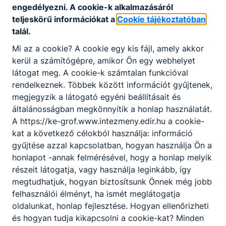
alkalmazásával irányítja a
engedélyezni. A cookie-k alkalmazásáról
kereskedelmi és elektronikus
teljeskörű információkat a
Cookie tájékoztatóban
rendszerek
talál.
folyamatszervezését,
Mi az a cookie? A cookie egy kis fájl, amely akkor
informatikai megvalósítását;
kerül a számítógépre, amikor Ön egy webhelyet
aktualizálja az online
látogat meg. A cookie-k számtalan funkcióval
tartalmakat, részt vesz az
rendelkeznek. Többek között információt gyűjtenek,
aktuális online, offline
megjegyzik a látogató egyéni beállításait és
kampányok lebonyolításában;
általánosságban megkönnyítik a honlap használatát.
ellátja a nyilvántartással, a
A https://ke-grof.www.intezmeny.edir.hu a cookie-
vásárlók kezelésével, az
kat a következő célokból használja: információ
adatszolgáltatással, az adatok
gyűjtése azzal kapcsolatban, hogyan használja Ön a
védelmével kapcsolatos
honlapot -annak felmérésével, hogy a honlap melyik
adminisztratív feladatokat;
részeit látogatja, vagy használja leginkább, így
szakszerűen kommunikál
megtudhatjuk, hogyan biztosítsunk Önnek még jobb
idegen nyelven.
felhasználói élményt, ha ismét meglátogatja
oldalunkat, honlap fejlesztése. Hogyan ellenőrizheti
és hogyan tudja kikapcsolni a cookie-kat? Minden
ISKOLASPECIFIKUS INFORMÁCIÓK A