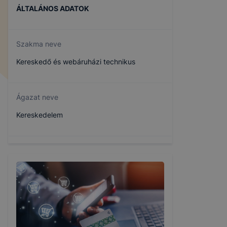
ÁLTALÁNOS ADATOK
Szakma neve
Kereskedő és webáruházi technikus
Ágazat neve
Kereskedelem
Szakmajegyzék száma
504161303
Képzés időtartama
5 év