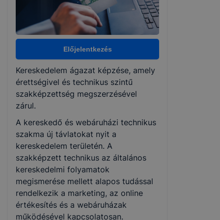
Választható szakmairányok:
Nem válaszható
Előjelentkezés
Kereskedelem ágazat képzése, amely
KKK/PTT
érettségivel és technikus szintű
KKK letöltése (pdf)
szakképzettség megszerzésével
PTT letöltése (pdf)
zárul.
A kereskedő és webáruházi technikus
Okleveles technikusképzés
szakma új távlatokat nyit a
kereskedelem területén. A
Nem
szakképzett technikus az általános
kereskedelmi folyamatok
megismerése mellett alapos tudással
rendelkezik a marketing, az online
értékesítés és a webáruházak
működésével kapcsolatosan.