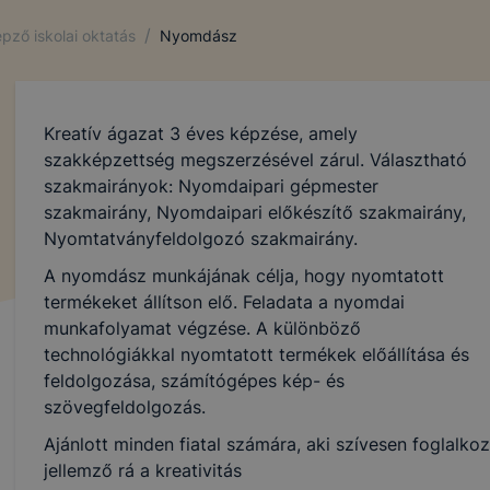
/
pző iskolai oktatás
Nyomdász
Kreatív ágazat 3 éves képzése, amely
szakképzettség megszerzésével zárul. Választható
szakmairányok: Nyomdaipari gépmester
szakmairány, Nyomdaipari előkészítő szakmairány,
Nyomtatványfeldolgozó szakmairány.
A nyomdász munkájának célja, hogy nyomtatott
termékeket állítson elő. Feladata a nyomdai
munkafolyamat végzése. A különböző
technológiákkal nyomtatott termékek előállítása és
feldolgozása, számítógépes kép- és
szövegfeldolgozás.
Ajánlott minden fiatal számára, aki szívesen foglalk
jellemző rá a kreativitás