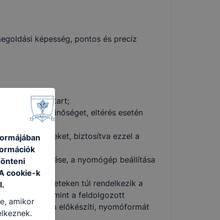
megoldási képesség, pontos és precíz
ügyel, karbantart;
kat, a termékminőséget, eltérés esetén
zéseket, gépeket, biztosítva ezzel a
 formájában
ét;
formációk
esték előkészítése, a nyomógép beállítása
dönteni
 A cookie-k
echnikai ismereteken túl rendelkezik a
l.
eretével, valamint a feldolgozott
re, amikor
ak megfelelően előkészíti, nyomóformát
elkeznek.