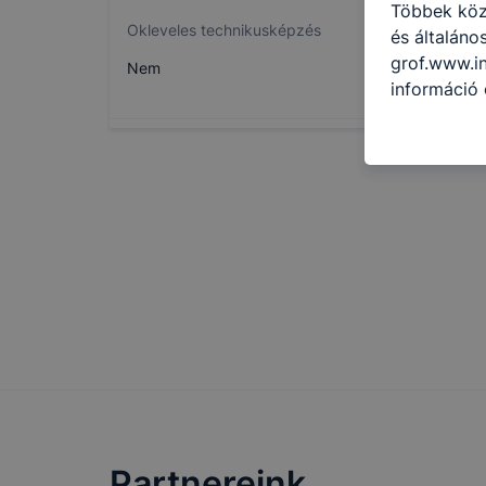
Többek közö
Okleveles technikusképzés
és általáno
grof.www.in
Nem
információ 
felméréséve
így megtudh
ismét meglá
tudja kika
beállításán
automatikus
Felhívjuk f
folyamatai
megakadályo
lesznek kép
tervezettől
Partnereink