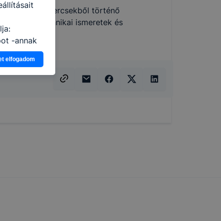
llításait
t ívekből, tekercsekből történő
feldolgozástechnikai ismeretek és
ja:
pot -annak
eginkább,
et elfogadom
lményt, ha
ti és hogyan
 a cookie-k
t
thatók.
tóságának és
mazásának
 nem
 a honlap a