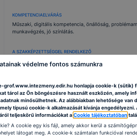
KOMPETENCIAELVÁRÁS
Műszaki, digitális kompetencia, önállóság, probléma
munkavégzés, jó színlátás.
A SZAKKÉPZETTSÉGGEL RENDELKEZŐ
nyomdai és gépi berendezéseket üzemeltet, fel
atainak védelme fontos számunkra
ellenőrzi és koordinálja ez egyes munkafáziso
beavatkozik;
karbantartja a nyomdában használatos berende
ke-grof.www.intezmeny.edir.hu honlapja cookie-k (sütik)
nyomdai munkafolyamatok zökkenőmentesség
kat tárol az Ön böngészésre használt eszközén, amely in
a nyomdaipari gépmester feladata a papír, a f
adatnak minősülhetnek. Az alábbiakban lehetősége van 
és a példányszám nyomtatása;
 mely típusú cookie-k alkalmazását kívánja engedélyezni.
a nyomdaipari előkészítő a korszerű számítást
ról teljeskörű információkat a
Cookie tájékoztatóban
talá
szövegfeldolgozás tipográﬁai szabályainak ism
kie? A cookie egy kis fájl, amely akkor kerül a számítógép
szöveges és kép állományokat a technológián
helyet látogat meg. A cookie-k számtalan funkcióval rend
készít;