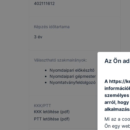
402111612
Képzés időtartama
3 év
Az Ön ad
Választható szakmairányok:
Nyomdaipari előkészítő
Nyomdaipari gépmester
A https://
Nyomtatványfeldolgozó
információ
személyes 
arról, hogy
KKK/PTT
alkalmazásá
KKK letöltése (pdf)
Mi az a coo
PTT letöltése (pdf)
Ön egy web