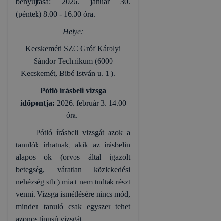
benyújtása: 2026. január 30.
(péntek) 8.00 - 16.00 óra.
Helye:
Kecskeméti SZC Gróf Károlyi
Sándor Technikum (6000
Kecskemét, Bibó István u. 1.).
Pótló írásbeli vizsga
időpontja:
2026. február 3. 14.00
óra.
Pótló írásbeli vizsgát azok a
tanulók írhatnak, akik az írásbelin
alapos ok (orvos által igazolt
betegség, váratlan közlekedési
nehézség stb.) miatt nem tudtak részt
venni. Vizsga ismétlésére nincs mód,
minden tanuló csak egyszer tehet
azonos típusú vizsgát.