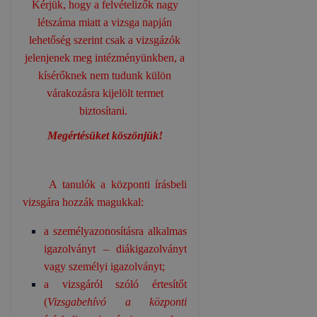
Kérjük, hogy a felvételizők nagy
létszáma miatt a vizsga napján
lehetőség szerint csak a vizsgázók
jelenjenek meg intézményünkben, a
kísérőknek nem tudunk külön
várakozásra kijelölt termet
biztosítani.
Megértésüket köszönjük!
A tanulók a központi írásbeli
vizsgára hozzák magukkal:
a személyazonosításra alkalmas
igazolványt – diákigazolványt
vagy személyi igazolványt;
a vizsgáról szóló értesítőt
(
Vizsgabehívó a központi