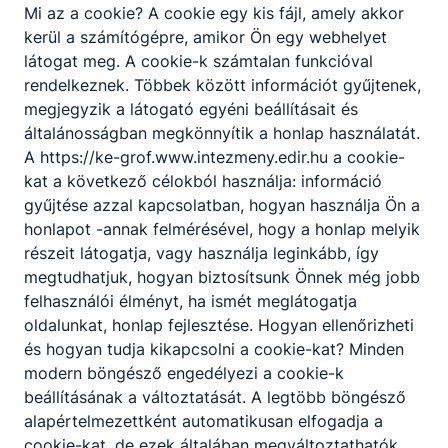
Mi az a cookie? A cookie egy kis fájl, amely akkor
kerül a számítógépre, amikor Ön egy webhelyet
látogat meg. A cookie-k számtalan funkcióval
rendelkeznek. Többek között információt gyűjtenek,
megjegyzik a látogató egyéni beállításait és
ISKOLÁNK NYÁRI
általánosságban megkönnyítik a honlap használatát.
NYITVATARTÁSA
A https://ke-grof.www.intezmeny.edir.hu a cookie-
kat a következő célokból használja: információ
ISKOLÁNK NYÁRI
gyűjtése azzal kapcsolatban, hogyan használja Ön a
NYITVATARTÁSA
honlapot -annak felmérésével, hogy a honlap melyik
részeit látogatja, vagy használja leginkább, így
2026. júl. 6.
Hírszerkesztő
megtudhatjuk, hogyan biztosítsunk Önnek még jobb
felhasználói élményt, ha ismét meglátogatja
oldalunkat, honlap fejlesztése. Hogyan ellenőrizheti
és hogyan tudja kikapcsolni a cookie-kat? Minden
modern böngésző engedélyezi a cookie-k
beállításának a változtatását. A legtöbb böngésző
alapértelmezettként automatikusan elfogadja a
cookie-kat, de ezek általában megváltoztathatók.