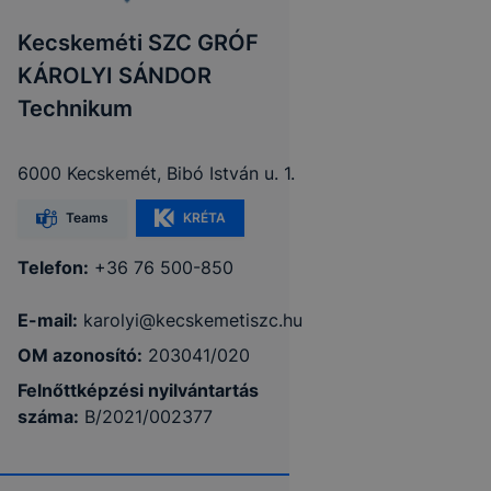
Kecskeméti SZC GRÓF
KÁROLYI SÁNDOR
Technikum
6000 Kecskemét, Bibó István u. 1.
Teams
KRÉTA
Telefon:
+36 76 500-850
E-mail:
karolyi@kecskemetiszc.hu
OM azonosító:
203041/020
Felnőttképzési nyilvántartás
száma:
B/2021/002377