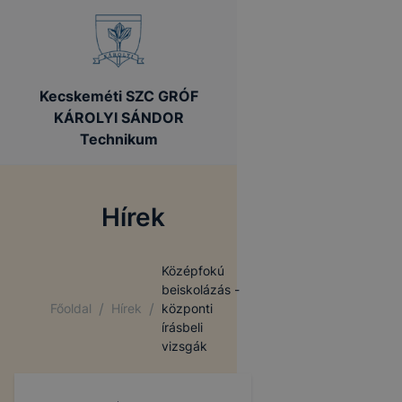
Kecskeméti SZC GRÓF
KÁROLYI SÁNDOR
Technikum
Hírek
Középfokú
beiskolázás -
/
/
Főoldal
Hírek
központi
írásbeli
vizsgák