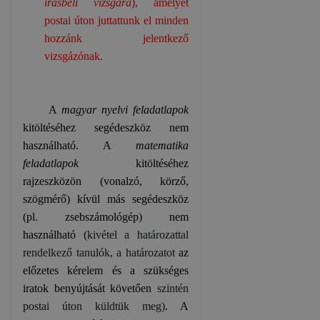
írásbeli vizsgára
), amelyet
postai úton juttattunk el minden
hozzánk jelentkező
vizsgázónak.
A
magyar nyelvi feladatlapok
kitöltéséhez segédeszköz nem
használható. A
matematika
feladatlapok
kitöltéséhez
rajzeszközön (vonalzó, körző,
szögmérő) kívül más segédeszköz
(pl. zsebszámológép) nem
használható (
kivétel a határozattal
rendelkező tanulók, a határozatot
az
előzetes kérelem és a szükséges
iratok benyújtását követően
szintén
postai úton küldtük meg)
. A