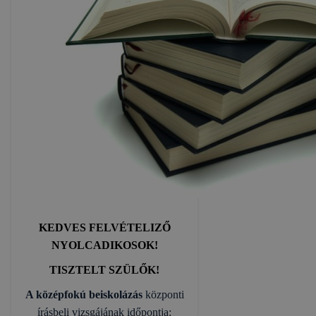
KEDVES FELVÉTELIZŐ
NYOLCADIKOSOK!
TISZTELT SZÜLŐK!
A középfokú beiskolázás
központi
írásbeli vizsgájának időpontja: