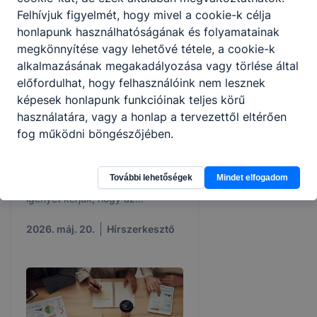
Felhívjuk figyelmét, hogy mivel a cookie-k célja
honlapunk használhatóságának és folyamatainak
megkönnyítése vagy lehetővé tétele, a cookie-k
alkalmazásának megakadályozása vagy törlése által
Intézményi közétkeztetés -
előfordulhat, hogy felhasználóink nem lesznek
elektronikus
képesek honlapunk funkcióinak teljes körű
ADATFELVÉTELI LAP a
használatára, vagy a honlap a tervezettől eltérően
2026-2027. tanévre
fog működni böngészőjében.
Az Ön által nevelt/gondozott
gyermeknek a következő tanévre
További lehetőségek
Mindet elfogadom
vonatkozó intézményi étkezési
igényét kérjük, hogy az
elektronikus ADATFELVÉTELI LAP
felületén jelezze az intézményi
2026. máj. 20.
Hírszerkesztő
közétkeztetést lebonyolító
Ferenczy Ida Óvoda Gazdasági
Hivatala felé.